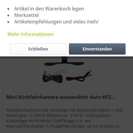
Filtern
Artikel in den Warenkorb legen
Merkzettel
Artikelempfehlungen und vieles mehr
Mehr Informationen
Schließen
Einverstanden
Mini Rückfahrkamera wasserdicht Auto KFZ...
Rückfahrkamera inkl. Montage Set Beschreibungen: 1.Anti
Nebel glas. 2.CMOS Bildsensor. 3.NTSC Videosystem.
4.Montage im hinteren Stoßfänger z.b. am
Kennzeichenhalter. 5.Plug&Play Design, ist es einfach zu
installieren. 6. Hohe...