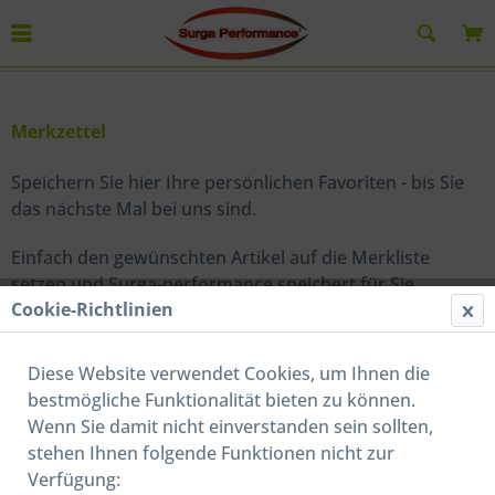
Merkzettel
Merkzettel
Speichern Sie hier Ihre persönlichen Favoriten - bis Sie
das nächste Mal bei uns sind.
Einfach den gewünschten Artikel auf die Merkliste
setzen und Surga-performance speichert für Sie
Cookie-Richtlinien
automatisch Ihre persönliche Merkliste. So können Sie
bequem bei einem späteren Besuch Ihre vorgemerkten
Artikel wieder abrufen.
Diese Website verwendet Cookies, um Ihnen die
bestmögliche Funktionalität bieten zu können.
Wenn Sie damit nicht einverstanden sein sollten,
stehen Ihnen folgende Funktionen nicht zur
Service Hotline
Verfügung: