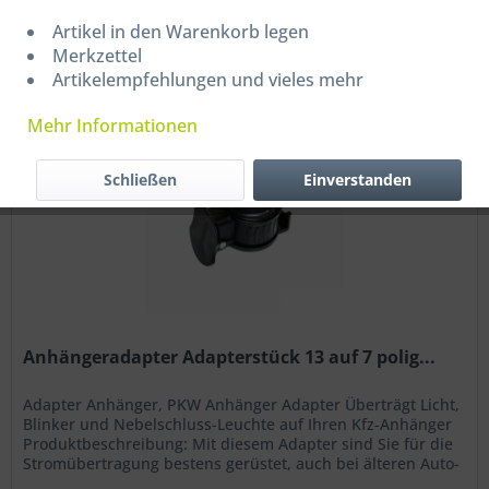
Filtern
Artikel in den Warenkorb legen
Merkzettel
Artikelempfehlungen und vieles mehr
Mehr Informationen
Schließen
Einverstanden
Anhängeradapter Adapterstück 13 auf 7 polig...
Adapter Anhänger, PKW Anhänger Adapter Überträgt Licht,
Blinker und Nebelschluss-Leuchte auf Ihren Kfz-Anhänger
Produktbeschreibung: Mit diesem Adapter sind Sie für die
Stromübertragung bestens gerüstet, auch bei älteren Auto-
Anhängern....