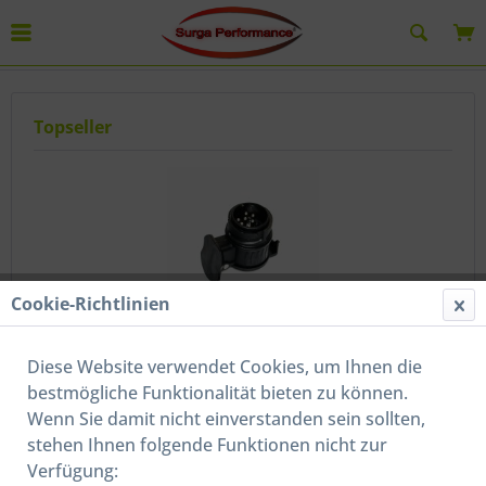
Anhängeradapter
Topseller
Cookie-Richtlinien
Anhängeradapter Adapterstück 13 auf 7 polig...
Diese Website verwendet Cookies, um Ihnen die
Inhalt
1 Stück
bestmögliche Funktionalität bieten zu können.
9,00 € *
Wenn Sie damit nicht einverstanden sein sollten,
stehen Ihnen folgende Funktionen nicht zur
Verfügung: