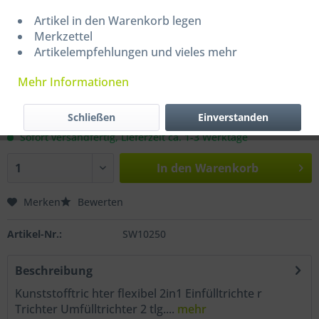
bis
9
7,99 € *
Artikel in den Warenkorb legen
Merkzettel
ab
10
9,00 € *
Artikelempfehlungen und vieles mehr
ab
20
8,00 € *
Mehr Informationen
Inhalt:
1 Stück
Schließen
Einverstanden
inkl. MwSt.
zzgl. Versandkosten
Sofort versandfertig, Lieferzeit ca. 1-3 Werktage
In den
Warenkorb
Merken
Bewerten
Artikel-Nr.:
SW10250
Beschreibung
Kunststofftric hter flexibel 2in1 Einfülltrichte r
Trichter Umfülltrichter 2 tlg....
mehr