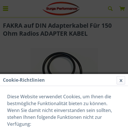
Übersicht
FAKRA / Doppel-FAKRA
FAKRA auf DIN Adapterkabel Für 150
Ohm Radios ADAPTER KABEL
Cookie-Richtlinien
Diese Website verwendet Cookies, um Ihnen die
bestmögliche Funktionalität bieten zu können.
Wenn Sie damit nicht einverstanden sein sollten,
stehen Ihnen folgende Funktionen nicht zur
10,00 € *
Verfügung:
Inhalt:
1 Stück