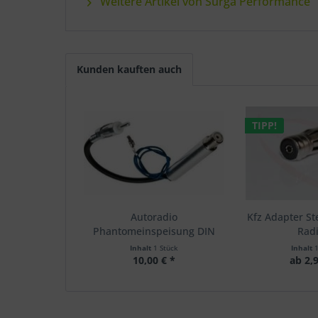
Weitere Artikel von Surga Performance
Kunden kauften auch
TIPP!
Autoradio
Kfz Adapter St
Phantomeinspeisung DIN
Radi
12V Verstärker
Inhalt
1 Stück
Inhalt
10,00 € *
ab 2,9