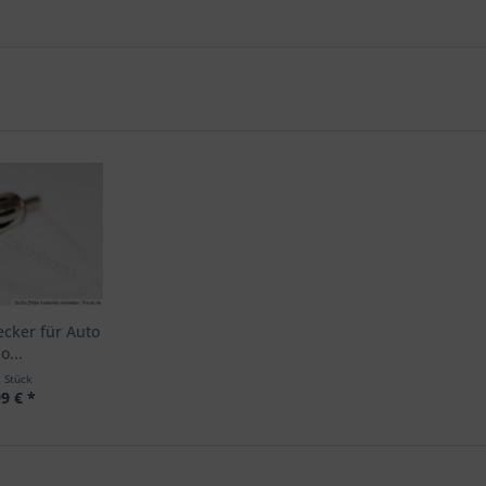
ecker für Auto
o...
1 Stück
9 € *