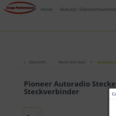
Home
Alubutyl / Dämmschaummat
Suchen
Übersicht
Rund ums Auto
Autoradio
Pioneer Autoradio Stecke
Steckverbinder
C