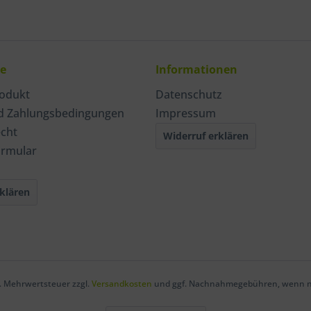
ce
Informationen
rodukt
Datenschutz
d Zahlungsbedingungen
Impressum
echt
Widerruf erklären
ormular
klären
zl. Mehrwertsteuer zzgl.
Versandkosten
und ggf. Nachnahmegebühren, wenn ni