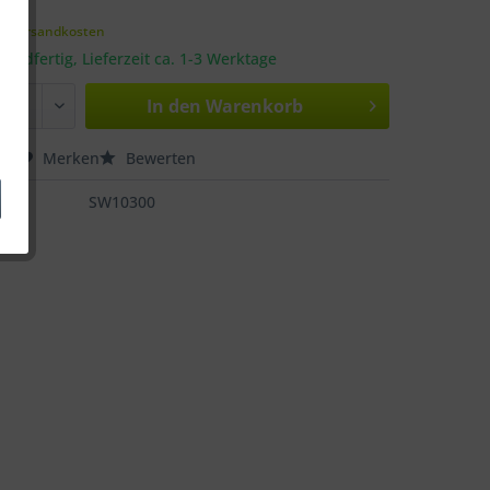
k
l. Versandkosten
sandfertig, Lieferzeit ca. 1-3 Werktage
In den
Warenkorb
hen
Merken
Bewerten
SW10300