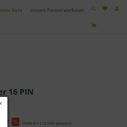
 ums Auto
Unsere Partnerwerkstatt
er 16 PIN
€ *
15,00 € *
(13,33% gespart)