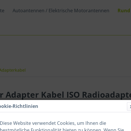
te
Autoantennen / Elektrische Motorantennen
Rund
 Adapterkabel
r Adapter Kabel ISO Radioadapt
ookie-Richtlinien
Diese Website verwendet Cookies, um Ihnen die
13,00 
bestmögliche Funktionalität bieten zu können. Wenn Sie