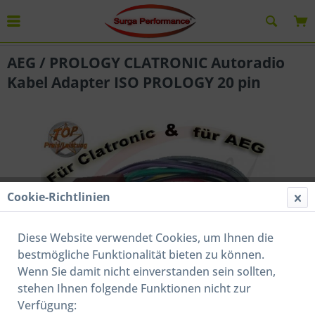
Übersicht
Autoradio Adapterkabel
AEG / PROLOGY CLATRONIC Autoradio
Kabel Adapter ISO PROLOGY 20 pin
Cookie-Richtlinien
Diese Website verwendet Cookies, um Ihnen die
bestmögliche Funktionalität bieten zu können.
Wenn Sie damit nicht einverstanden sein sollten,
stehen Ihnen folgende Funktionen nicht zur
7,99 € *
Verfügung:
Inhalt:
1 Stück