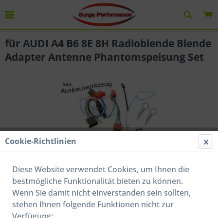
Übersicht
Auto Radioblenden SET
für AUDI A4 B6 8E 8H Radioblende Blende
Adapter Antenne Phantomspeisung Set
Cookie-Richtlinien
Diese Website verwendet Cookies, um Ihnen die
bestmögliche Funktionalität bieten zu können.
Wenn Sie damit nicht einverstanden sein sollten,
30,00 € *
stehen Ihnen folgende Funktionen nicht zur
39,00 € *
(23,08% gespart)
Verfügung: