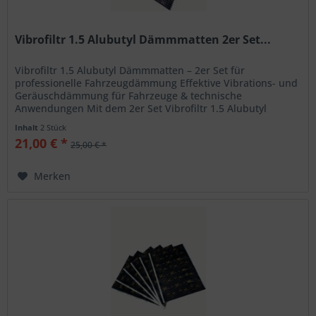
Vibrofiltr 1.5 Alubutyl Dämmmatten 2er Set...
Vibrofiltr 1.5 Alubutyl Dämmmatten – 2er Set für
professionelle Fahrzeugdämmung Effektive Vibrations- und
Geräuschdämmung für Fahrzeuge & technische
Anwendungen Mit dem 2er Set Vibrofiltr 1.5 Alubutyl
Dämmmatten erhalten Sie eine...
Inhalt
2 Stück
21,00 € *
25,00 € *
Merken