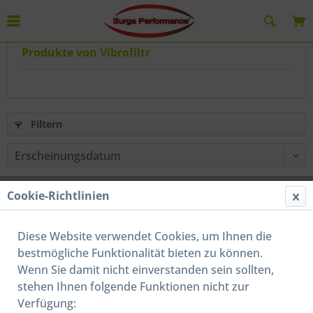
Produkte von Vibrofiltr
Filtern
Cookie-Richtlinien
TIPP!
Diese Website verwendet Cookies, um Ihnen die
bestmögliche Funktionalität bieten zu können.
Wenn Sie damit nicht einverstanden sein sollten,
stehen Ihnen folgende Funktionen nicht zur
Verfügung: