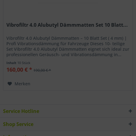
Vibrofiltr 4.0 Alubutyl Dämmmatten Set 10 Blatt...
Vibrofiltr 4.0 Alubutyl Dämmmatten – 10 Blatt Set ( 4 mm) |
Profi Vibrationsdämmung für Fahrzeuge Dieses 10- teilige
Set Vibrofiltr 4.0 Alubutyl Dämmmatten eignet sich ideal zur
professionellen Geräusch- und Vibrationsdämmung in...
Inhalt
10 Stück
160,00 € *
190,00 € *
Merken
Service Hotline
Shop Service