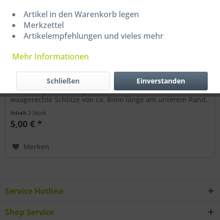
Artikel in den Warenkorb legen
Merkzettel
Artikelempfehlungen und vieles mehr
Ausbauwerkzeug - Becker / Sony / JVC
Mehr Informationen
Ausbauwerkzeug - Becker / Sony / JVC Radios 2 Stück
Schließen
Einverstanden
Entriegelungsbügel für BECKER Traffic Pro Radio, Navi
sowie für JVC und Sony Material: Metall Set: 2 Stück für
waagerechte Schlitze von ca. 8mm länge am unterem Rand.
Aus hochwertigem...
Inhalt
2 Stück
5,00 € *
Merken
Service Hotline
Shop Service