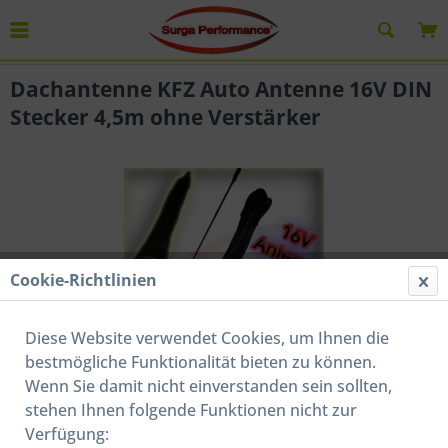
Übersicht
Autoantennen / Elektrische Motorantennen
Dachantenne KFZ Auto Antenne 16V DIN
Stecker 4,5m ohne Verstärker
Cookie-Richtlinien
Diese Website verwendet Cookies, um Ihnen die
bestmögliche Funktionalität bieten zu können.
Wenn Sie damit nicht einverstanden sein sollten,
stehen Ihnen folgende Funktionen nicht zur
14,00 € *
Verfügung:
Inhalt:
1 Stück