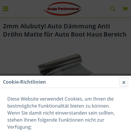
Übersicht
Anti-Dröhn-Matten
2mm Alubutyl Auto Dämmung Anti
Dröhn Matte für Auto Boot Haus Bereich
Cookie-Richtlinien
Diese Website verwendet Cookies, um Ihnen die
bestmögliche Funktionalität bieten zu können.
Wenn Sie damit nicht einverstanden sein sollten,
stehen Ihnen folgende Funktionen nicht zur
44,00 € *
Verfügung: