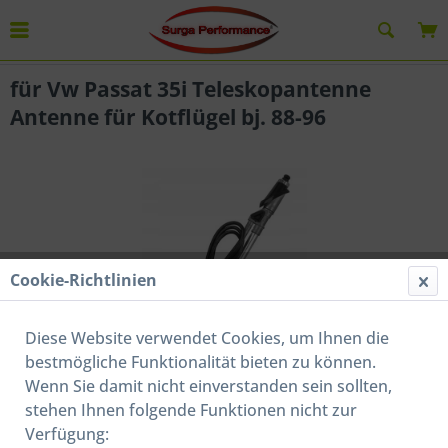
Übersicht
Autoantennen
für Vw Passat 35i Teleskopantenne
Antenne für Kotflügel bj. 88-96
Cookie-Richtlinien
Diese Website verwendet Cookies, um Ihnen die
bestmögliche Funktionalität bieten zu können.
Wenn Sie damit nicht einverstanden sein sollten,
stehen Ihnen folgende Funktionen nicht zur
17,50 € *
Verfügung:
Inhalt:
1 Stück